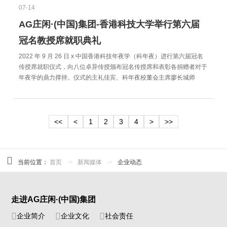
07-14
AG庄闲·(中国)集团-香港科技大学举行第六届
冠名教授席就职典礼
2022 年 9 月 26 日 x 中国香港科技年夜学（科年夜）进行第六届冠名
传授席就职仪式，向八位卓异传授颁布冠名传授席和表彰各捐赠者对于
年夜学的鼎力撑持。仪式的主礼佳宾、科年夜校董会主席廖长城师
<<
<
1
2
3
4
>
>>
当前位置：
首页
->
新闻媒体
->
企业动态
走进AG庄闲·(中国)集团
企业简介
企业文化
社会责任