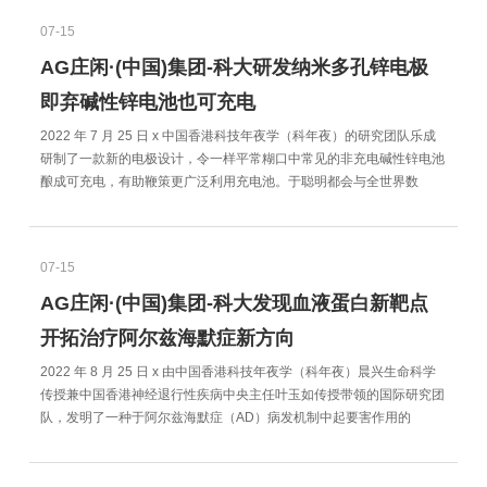
07-15
AG庄闲·(中国)集团-科大研发纳米多孔锌电极
即弃碱性锌电池也可充电
2022 年 7 月 25 日 x 中国香港科技年夜学（科年夜）的研究团队乐成
研制了一款新的电极设计，令一样平常糊口中常见的非充电碱性锌电池
酿成可充电，有助鞭策更广泛利用充电池。于聪明都会与全世界数
07-15
AG庄闲·(中国)集团-科大发现血液蛋白新靶点
开拓治疗阿尔兹海默症新方向
2022 年 8 月 25 日 x 由中国香港科技年夜学（科年夜）晨兴生命科学
传授兼中国香港神经退行性疾病中央主任叶玉如传授带领的国际研究团
队，发明了一种于阿尔兹海默症（AD）病发机制中起要害作用的