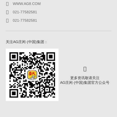
WWW.AG8.COM
021-77582581
021-77582581
关注AG庄闲·(中国)集团：
更多资讯敬请关注
AG庄闲·(中国)集团官方公众号